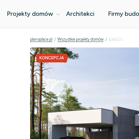
Projekty domów
Architekci
Firmy bud
/
/
plansplace.pl
Wszystkie projekty domów
63652C
KONCEPCJA