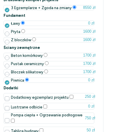
8550 zł
3 Egzemplarze + Zgoda na zmiany
Fundament
0 zł
Ławy
1600 zł
Płyta
1600 zł
Z bloczków
Ściany zewnętrzne
1700 zł
Beton komórkowy
1700 zł
Pustak ceramiczny
1700 zł
Bloczek silikatowy
0 zł
Piwnica
Dodatki
250 zł
Dodatkowy egzemplarz projektu
0 zł
Lustrzane odbicie
Pompa ciepła + Ogrzewanie podłogowe
750 zł
50 zł
Tablica budowy