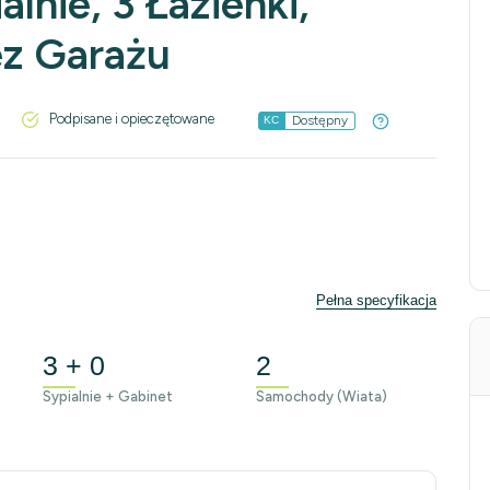
lnie, 3 Łazienki,
ez Garażu
Podpisane i opieczętowane
Dostępny
KC
Pełna specyfikacja
3 + 0
2
Sypialnie + Gabinet
Samochody (Wiata)