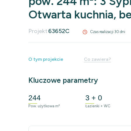
pow. 244 m²: 3 Sypia
Otwarta kuchnia, b
Projekt
63652C
Czas realizacji 30 dni
O tym projekcie
Co zawiera?
Kluczowe parametry
244
3 + 0
Pow. użytkowa m²
Łazienki + WC