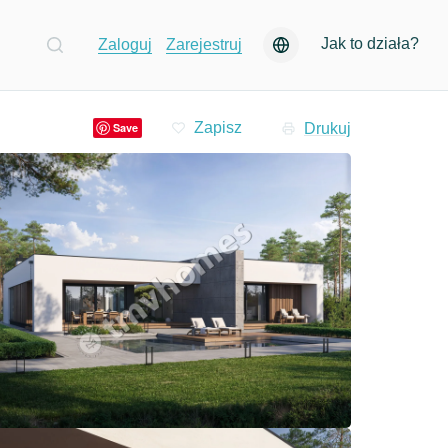
Jak to działa?
Zaloguj
Zarejestruj
Drukuj
Save