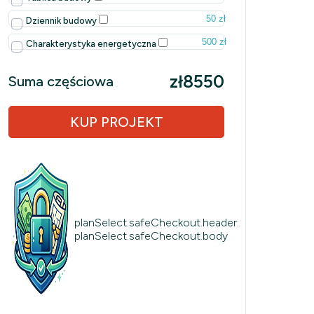
50 zł
Dziennik budowy
500 zł
Charakterystyka energetyczna
zł8550
Suma częściowa
KUP PROJEKT
planSelect.safeCheckout.header:
planSelect.safeCheckout.body