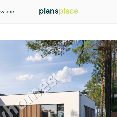
plans
place
owlane