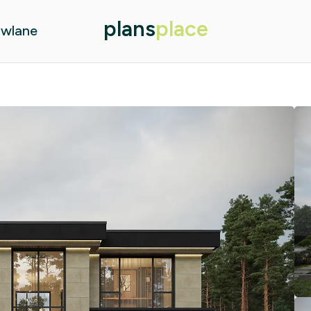
plans
place
owlane