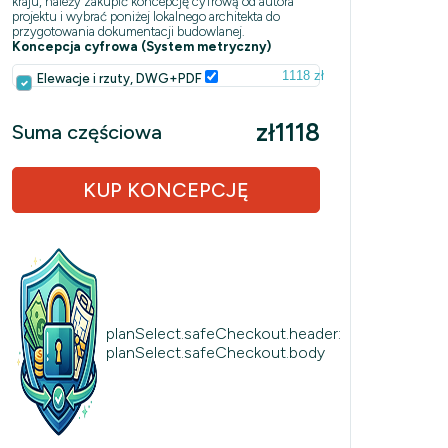
kraju, należy zakupić koncepcję cyfrową od autora
projektu i wybrać poniżej lokalnego architekta do
przygotowania dokumentacji budowlanej.
Koncepcja cyfrowa (System metryczny)
1118 zł
Elewacje i rzuty, DWG+PDF
zł1118
Suma częściowa
KUP KONCEPCJĘ
planSelect.safeCheckout.header:
planSelect.safeCheckout.body