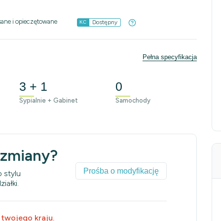
sane i opieczętowane
Dostępny
KC
Pełna specyfikacja
3 + 1
0
Sypialnie + Gabinet
Samochody
 zmiany?
Prośba o modyfikację
 stylu
iałki.
 twojego kraju.