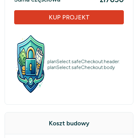
KUP PROJEKT
planSelect.safeCheckout.header:
planSelect.safeCheckout.body
Koszt budowy