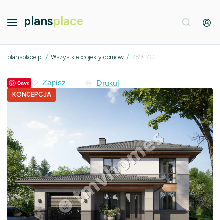
plans
place
/
/
plansplace.pl
Wszystkie projekty domów
78917C
Drukuj
Save
KONCEPCJA