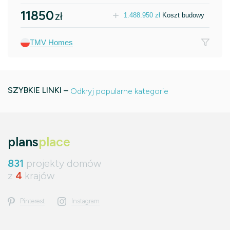
11850
zł
1.488.950
zł
Koszt budowy
TMV Homes
SZYBKIE LINKI –
Odkryj popularne kategorie
plans
place
831
projekty domów
z
4
krajów
Pinterest
Instagram