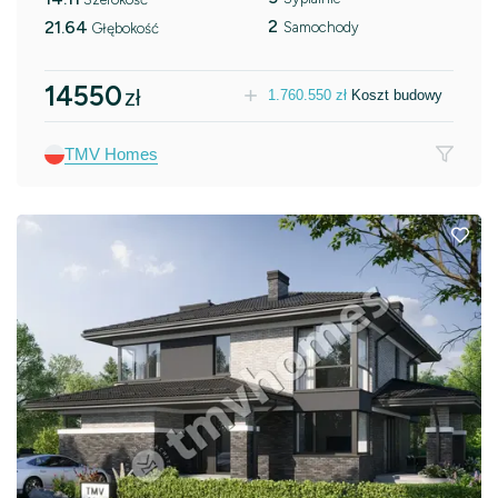
2
21.64
Samochody
Głębokość
14550
zł
1.760.550
zł
Koszt budowy
TMV Homes