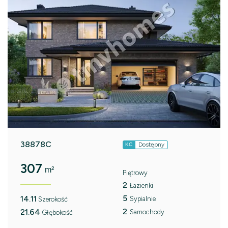
38878C
Dostępny
KC
307
m²
Piętrowy
2
Łazienki
5
14.11
Sypialnie
Szerokość
2
21.64
Samochody
Głębokość