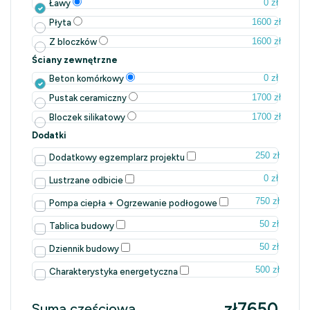
0 zł
Ławy
1600 zł
Płyta
1600 zł
Z bloczków
Ściany zewnętrzne
0 zł
Beton komórkowy
1700 zł
Pustak ceramiczny
1700 zł
Bloczek silikatowy
Dodatki
250 zł
Dodatkowy egzemplarz projektu
0 zł
Lustrzane odbicie
750 zł
Pompa ciepła + Ogrzewanie podłogowe
50 zł
Tablica budowy
50 zł
Dziennik budowy
500 zł
Charakterystyka energetyczna
zł7650
Suma częściowa