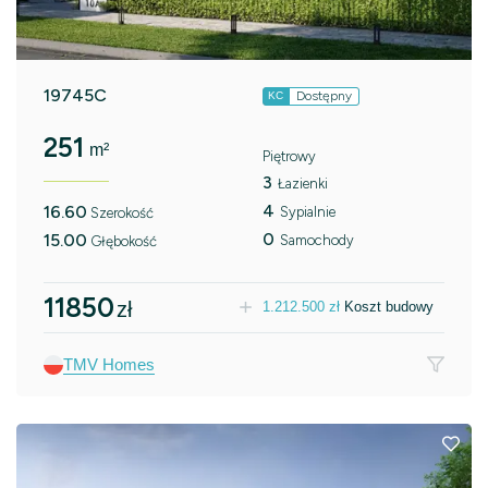
19745C
Dostępny
KC
251
m²
Piętrowy
3
Łazienki
4
16.60
Sypialnie
Szerokość
0
15.00
Samochody
Głębokość
11850
zł
1.212.500
zł
Koszt budowy
TMV Homes