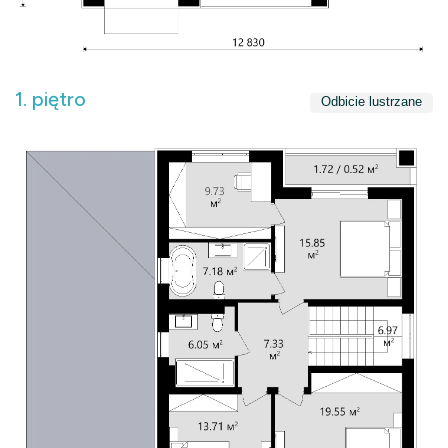
1. piętro
Odbicie lustrzane