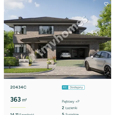
20434C
Dostępny
KC
363
m²
Piętrowy +P
2
Łazienki
5
14.11
Sypialnie
Szerokość