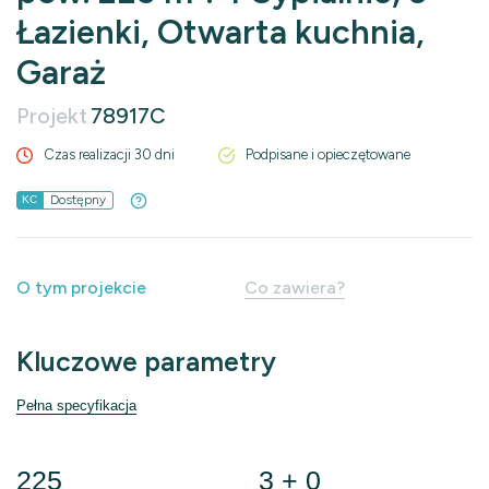
Łazienki, Otwarta kuchnia,
Garaż
Projekt
78917C
Czas realizacji 30 dni
Podpisane i opieczętowane
Dostępny
KC
O tym projekcie
Co zawiera?
Kluczowe parametry
Pełna specyfikacja
225
3 + 0