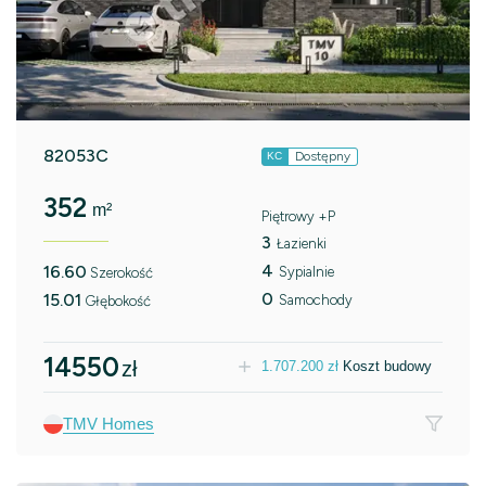
82053C
Dostępny
KC
352
m²
Piętrowy +P
3
Łazienki
4
16.60
Sypialnie
Szerokość
0
15.01
Samochody
Głębokość
14550
zł
1.707.200
zł
Koszt budowy
TMV Homes