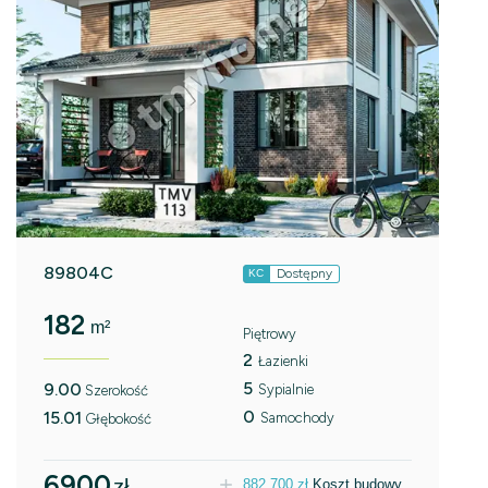
89804C
Dostępny
KC
182
m²
Piętrowy
2
Łazienki
5
9.00
Sypialnie
Szerokość
0
15.01
Samochody
Głębokość
6900
zł
882.700
zł
Koszt budowy