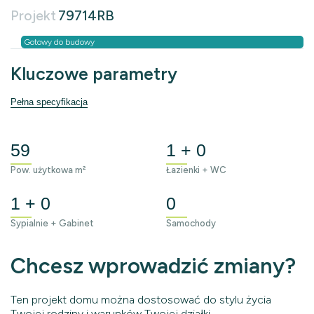
Projekt
79714RB
Gotowy do budowy
Kluczowe parametry
Pełna specyfikacja
59
1 + 0
Pow. użytkowa m²
Łazienki + WC
1 + 0
0
Sypialnie + Gabinet
Samochody
Chcesz wprowadzić zmiany?
Ten projekt domu można dostosować do stylu życia
Twojej rodziny i warunków Twojej działki.