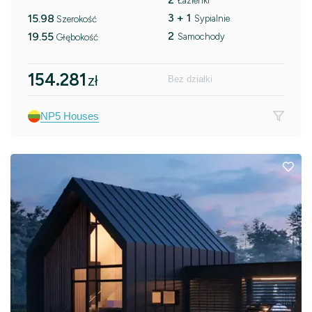
Łazienki
3 + 1
15.98
Sypialnie
Szerokość
2
19.55
Samochody
Głębokość
154.281
zł
Bez działki
NP5 Houses