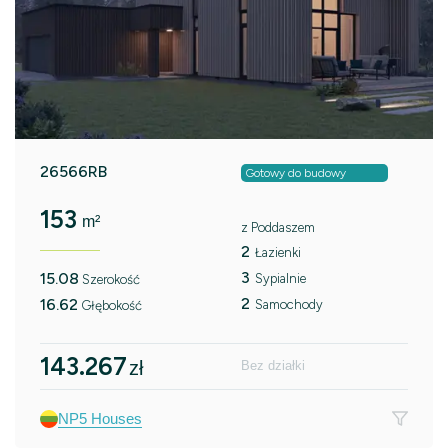
26566RB
Gotowy do budowy
153
m²
z Poddaszem
2
Łazienki
3
15.08
Sypialnie
Szerokość
2
16.62
Samochody
Głębokość
143.267
zł
Bez działki
NP5 Houses