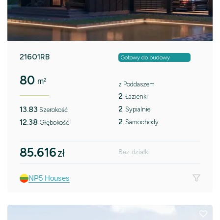
21601RB
Gotowy do budowy
80
m²
z Poddaszem
2
Łazienki
2
13.83
Sypialnie
Szerokość
2
12.38
Samochody
Głębokość
85.616
zł
Bez działki
NP5 Houses