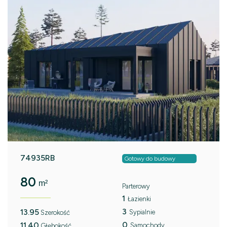
74935RB
Gotowy do budowy
80
m²
Parterowy
1
Łazienki
3
13.95
Sypialnie
Szerokość
0
11.40
Samochody
Głębokość