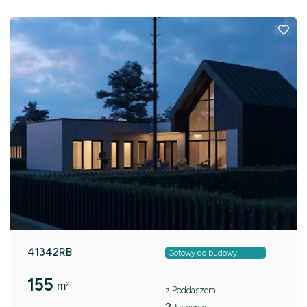
41342RB
Gotowy do budowy
155
m²
z Poddaszem
2