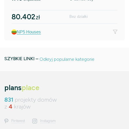
80.402
zł
Bez działki
NP5 Houses
SZYBKIE LINKI –
Odkryj popularne kategorie
plans
place
831
projekty domów
z
4
krajów
Pinterest
Instagram