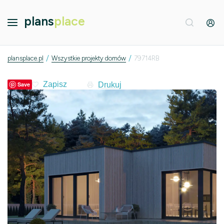
plans
place
/
/
plansplace.pl
Wszystkie projekty domów
79714RB
Drukuj
Save