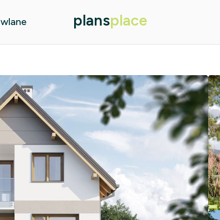
plans
place
owlane