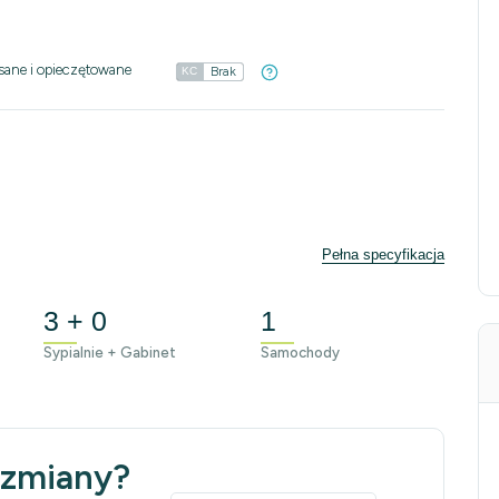
sane i opieczętowane
Brak
KC
Pełna specyfikacja
3 + 0
1
Sypialnie + Gabinet
Samochody
 zmiany?