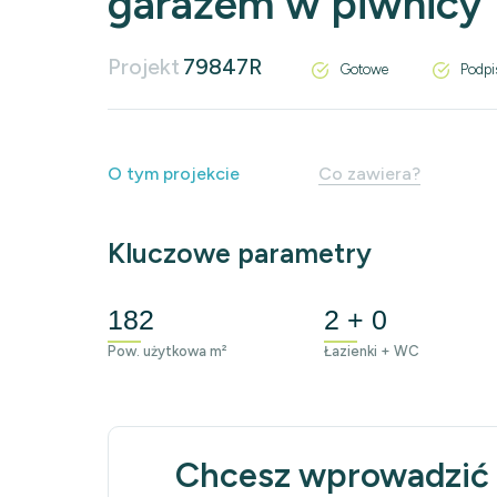
garażem w piwnicy
Projekt
79847R
Gotowe
Podpi
O tym projekcie
Co zawiera?
Kluczowe parametry
182
2 + 0
Pow. użytkowa m²
Łazienki + WC
Chcesz wprowadzić