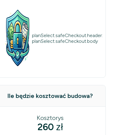
planSelect.safeCheckout.header:
planSelect.safeCheckout.body
Ile będzie kosztować budowa?
Kosztorys
260
zł