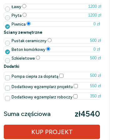
1200 zł
Ławy
1200 zł
Płyta
0 zł
Piwnica
Ściany zewnętrzne
500 zł
Pustak ceramiczny
0 zł
Beton komórkowy
500 zł
Szkieletowe
Dodatki
500 zł
Pompa ciepła za dopłatą
550 zł
Dodatkowy egzemplarz projektu
350 zł
Dodatkowy egzemplarz roboczy
zł4540
Suma częściowa
KUP PROJEKT