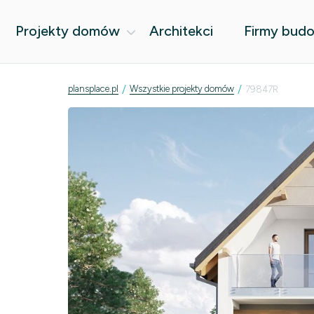
Projekty domów
Architekci
Firmy bud
/
/
plansplace.pl
Wszystkie projekty domów
79847R