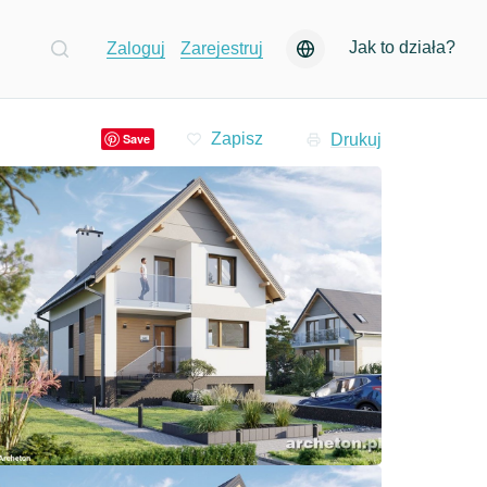
Jak to działa?
Zaloguj
Zarejestruj
Drukuj
Save