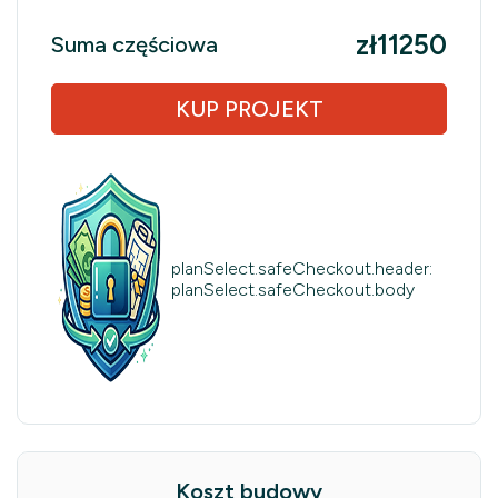
zł11250
Suma częściowa
KUP PROJEKT
planSelect.safeCheckout.header:
planSelect.safeCheckout.body
Koszt budowy