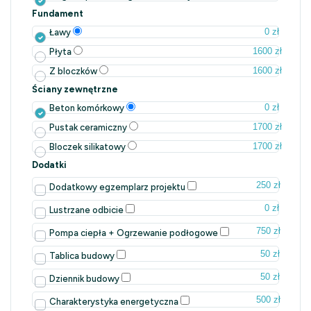
Fundament
0 zł
Ławy
1600 zł
Płyta
1600 zł
Z bloczków
Ściany zewnętrzne
0 zł
Beton komórkowy
1700 zł
Pustak ceramiczny
1700 zł
Bloczek silikatowy
Dodatki
250 zł
Dodatkowy egzemplarz projektu
0 zł
Lustrzane odbicie
750 zł
Pompa ciepła + Ogrzewanie podłogowe
50 zł
Tablica budowy
50 zł
Dziennik budowy
500 zł
Charakterystyka energetyczna