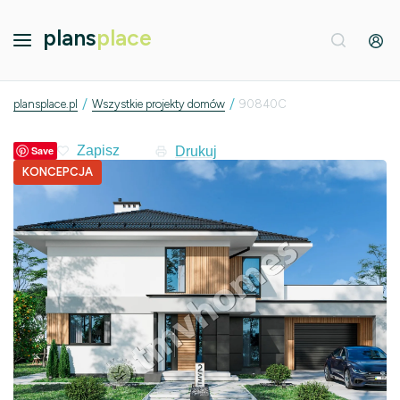
plans
place
/
/
plansplace.pl
Wszystkie projekty domów
90840C
Drukuj
Save
KONCEPCJA