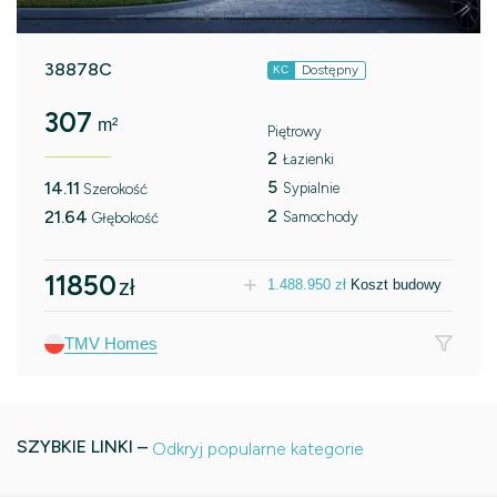
38878C
Dostępny
KC
307
m²
Piętrowy
2
Łazienki
5
14.11
Sypialnie
Szerokość
2
21.64
Samochody
Głębokość
11850
zł
1.488.950
zł
Koszt budowy
TMV Homes
SZYBKIE LINKI –
Odkryj popularne kategorie