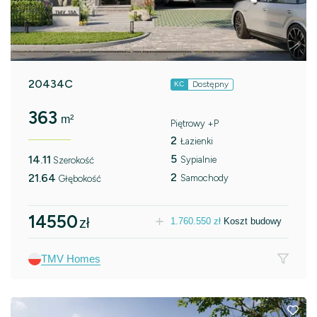
20434C
Dostępny
KC
363
m²
Piętrowy +P
2
Łazienki
5
14.11
Sypialnie
Szerokość
2
21.64
Samochody
Głębokość
14550
zł
1.760.550
zł
Koszt budowy
TMV Homes