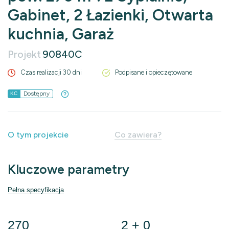
Gabinet, 2 Łazienki, Otwarta
kuchnia, Garaż
Projekt
90840C
Czas realizacji 30 dni
Podpisane i opieczętowane
Dostępny
KC
O tym projekcie
Co zawiera?
Kluczowe parametry
Pełna specyfikacja
270
2 + 0