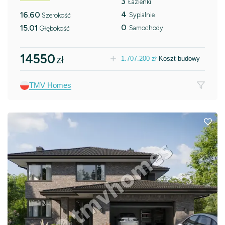
3
Łazienki
4
16.60
Sypialnie
Szerokość
0
15.01
Samochody
Głębokość
14550
zł
1.707.200
zł
Koszt budowy
TMV Homes