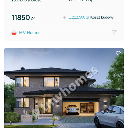
Głębokość
11850
zł
1.212.500
zł
Koszt budowy
TMV Homes