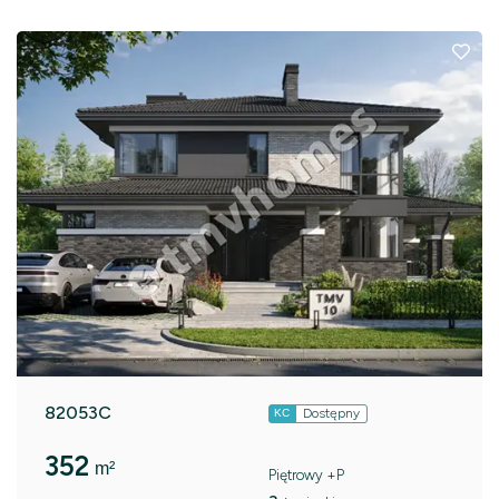
82053C
Dostępny
KC
352
m²
Piętrowy +P