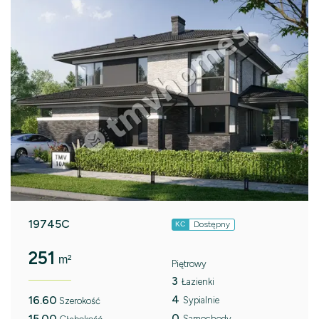
19745C
Dostępny
KC
251
m²
Piętrowy
3
Łazienki
4
16.60
Sypialnie
Szerokość
0
15.00
Samochody