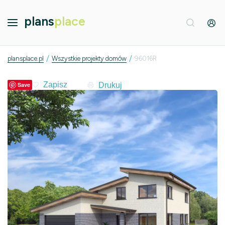
plans
place
/
/
plansplace.pl
Wszystkie projekty domów
96016R
Drukuj
Save