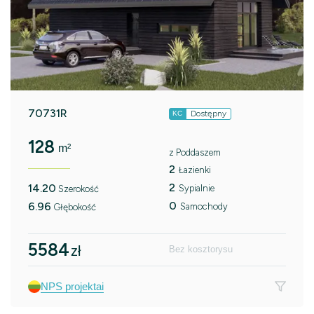
70731R
Dostępny
KC
128
m²
z Poddaszem
2
Łazienki
2
14.20
Sypialnie
Szerokość
0
6.96
Samochody
Głębokość
5584
zł
Bez kosztorysu
NPS projektai