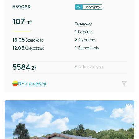
53906R
Dostępny
KC
107
m²
Parterowy
1
Łazienki
2
16.05
Sypialnie
Szerokość
1
12.05
Samochody
Głębokość
5584
zł
Bez kosztorysu
NPS projektai