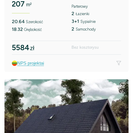
207
m²
Parterowy
2
Łazienki
3+1
20.64
Sypialnie
Szerokość
2
18.32
Samochody
Głębokość
5584
zł
Bez kosztorysu
NPS projektai