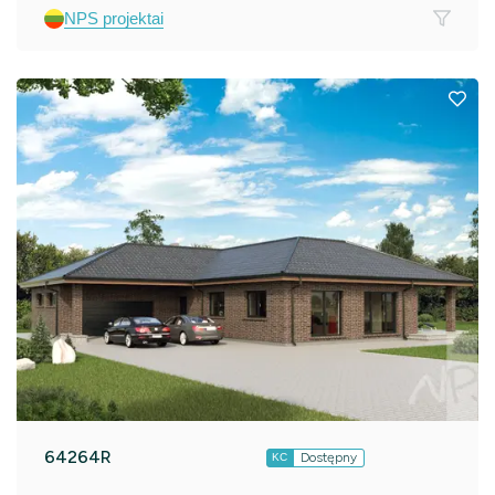
NPS projektai
64264R
Dostępny
KC