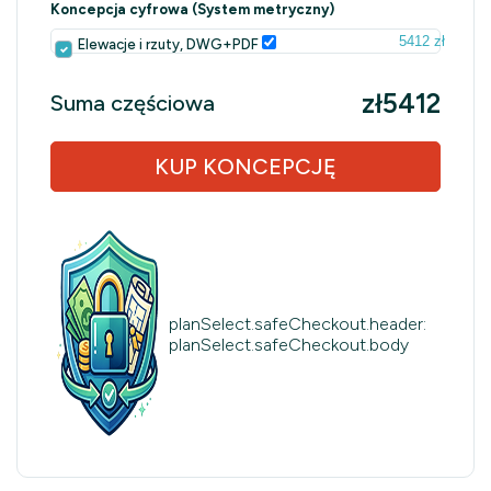
Koncepcja cyfrowa (System metryczny)
5412 zł
Elewacje i rzuty, DWG+PDF
zł5412
Suma częściowa
KUP KONCEPCJĘ
planSelect.safeCheckout.header:
planSelect.safeCheckout.body