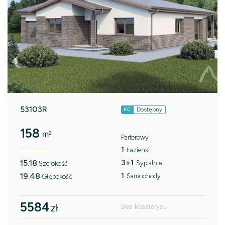
53103R
Dostępny
KC
158
m²
Parterowy
1
Łazienki
3+1
15.18
Sypialnie
Szerokość
1
19.48
Samochody
Głębokość
5584
zł
Bez kosztorysu