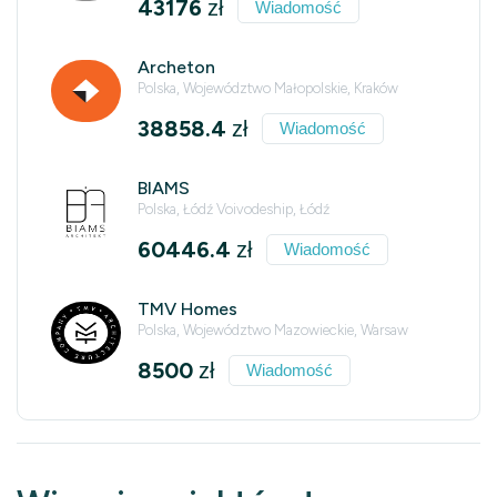
43176
zł
Wiadomość
Archeton
Polska, Województwo Małopolskie, Kraków
38858.4
zł
Wiadomość
BIAMS
Polska, Łódź Voivodeship, Łódź
60446.4
zł
Wiadomość
TMV Homes
Polska, Województwo Mazowieckie, Warsaw
8500
zł
Wiadomość