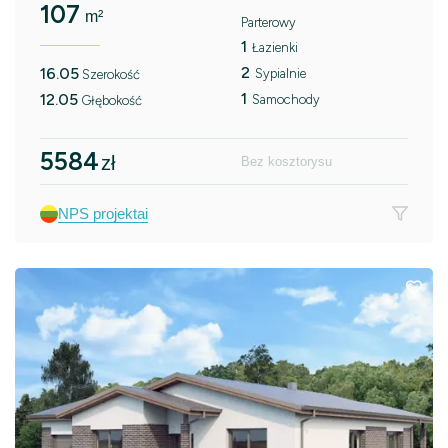
107
m²
Parterowy
1
Łazienki
2
16.05
Sypialnie
Szerokość
1
12.05
Samochody
Głębokość
5584
zł
Bez kosztorysu
NPS projektai