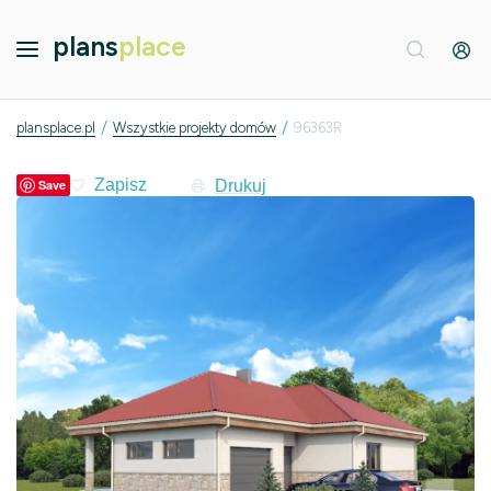
plans
place
/
/
plansplace.pl
Wszystkie projekty domów
96363R
Drukuj
Save