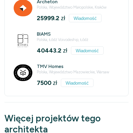
Archeton
Polska, Województwo Małopolskie, Kraków
25999.2
zł
Wiadomość
BIAMS
Polska, Łódź Voivodeship, Łódź
40443.2
zł
Wiadomość
TMV Homes
Polska, Województwo Mazowieckie, Warsaw
7500
zł
Wiadomość
Więcej projektów tego
architekta