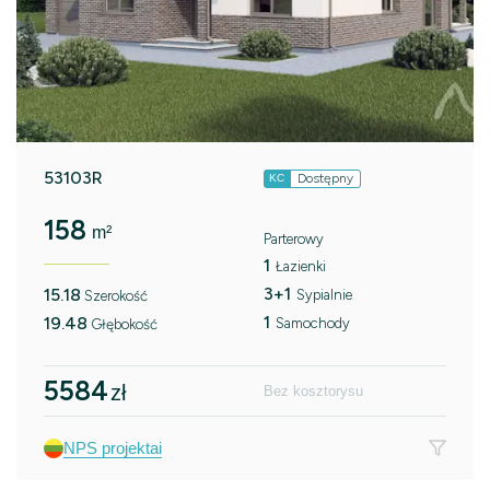
53103R
Dostępny
KC
158
m²
Parterowy
1
Łazienki
3+1
15.18
Sypialnie
Szerokość
1
19.48
Samochody
Głębokość
5584
zł
Bez kosztorysu
NPS projektai