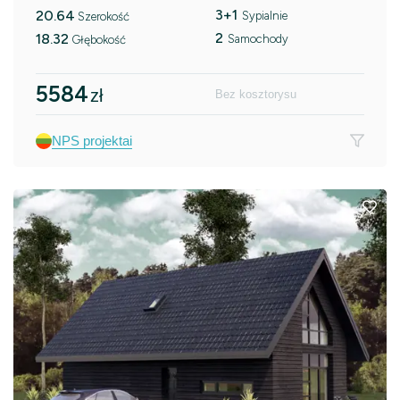
3+1
20.64
Sypialnie
Szerokość
2
18.32
Samochody
Głębokość
5584
zł
Bez kosztorysu
NPS projektai