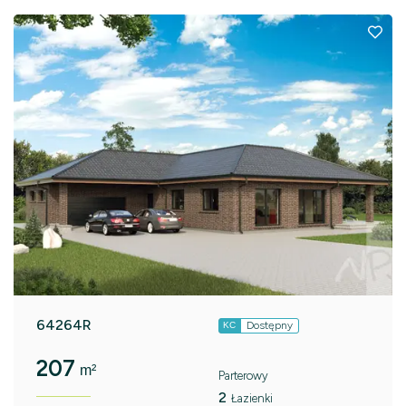
64264R
Dostępny
KC
207
m²
Parterowy
2
Łazienki