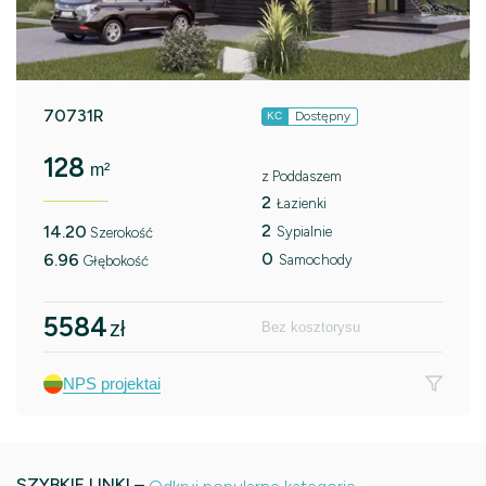
70731R
Dostępny
KC
128
m²
z Poddaszem
2
Łazienki
2
14.20
Sypialnie
Szerokość
0
6.96
Samochody
Głębokość
5584
zł
Bez kosztorysu
NPS projektai
SZYBKIE LINKI –