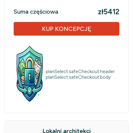
zł5412
Suma częściowa
KUP KONCEPCJĘ
planSelect.safeCheckout.header:
planSelect.safeCheckout.body
Lokalni architekci