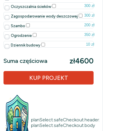
300 zł
Oczyszczalnia ścieków
300 zł
Zagospodarowanie wody deszczowej
200 zł
Szambo
350 zł
Ogrodzenie
10 zł
Dziennik budowy
zł4600
Suma częściowa
KUP PROJEKT
planSelect.safeCheckout.header:
planSelect.safeCheckout.body