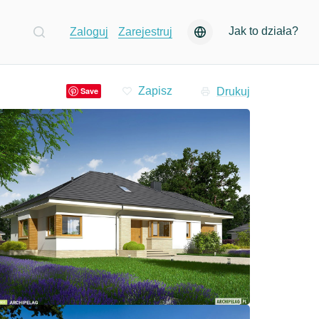
Jak to działa?
Zaloguj
Zarejestruj
Drukuj
Save