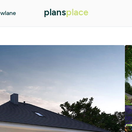
plans
place
owlane