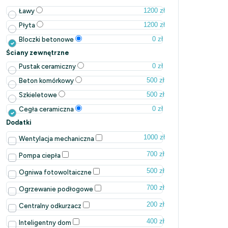
1200 zł
Ławy
1200 zł
Płyta
0 zł
Bloczki betonowe
Ściany zewnętrzne
0 zł
Pustak ceramiczny
500 zł
Beton komórkowy
500 zł
Szkieletowe
0 zł
Cegła ceramiczna
Dodatki
1000 zł
Wentylacja mechaniczna
700 zł
Pompa ciepła
500 zł
Ogniwa fotowoltaiczne
700 zł
Ogrzewanie podłogowe
200 zł
Centralny odkurzacz
400 zł
Inteligentny dom