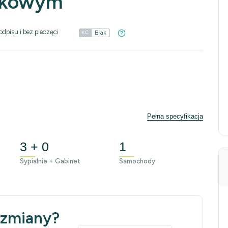
iskowym
odpisu i bez pieczęci
Brak
KC
Pełna specyfikacja
3 + 0
1
Sypialnie + Gabinet
Samochody
 zmiany?