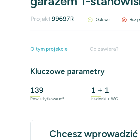
garażem 1-stanow
Projekt
99697R
Gotowe
Bez p
O tym projekcie
Co zawiera?
Kluczowe parametry
139
1 + 1
Pow. użytkowa m²
Łazienki + WC
Chcesz wprowadzić