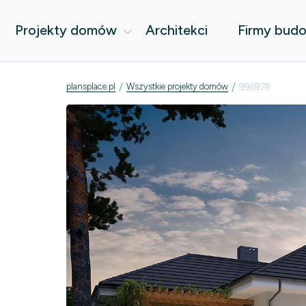
Projekty domów
Architekci
Firmy bud
/
/
plansplace.pl
Wszystkie projekty domów
99697R