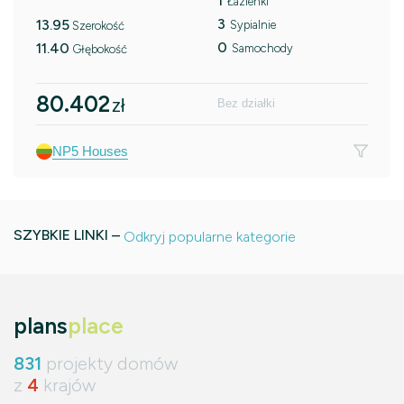
1
Łazienki
3
13.95
Sypialnie
Szerokość
0
11.40
Samochody
Głębokość
80.402
zł
Bez działki
NP5 Houses
SZYBKIE LINKI –
Odkryj popularne kategorie
plans
place
831
projekty domów
z
4
krajów