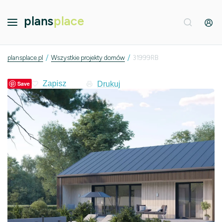
plans
place
/
/
plansplace.pl
Wszystkie projekty domów
31999RB
Drukuj
Save