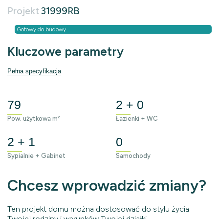
Projekt
31999RB
Gotowy do budowy
Kluczowe parametry
Pełna specyfikacja
79
2 + 0
Pow. użytkowa m²
Łazienki + WC
2 + 1
0
Sypialnie + Gabinet
Samochody
Chcesz wprowadzić zmiany?
Ten projekt domu można dostosować do stylu życia
Twojej rodziny i warunków Twojej działki.