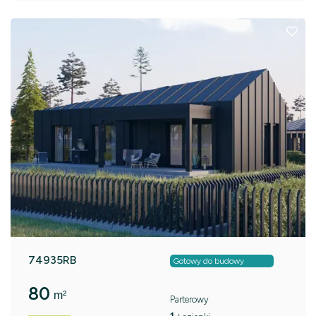
74935RB
Gotowy do budowy
80
m²
Parterowy