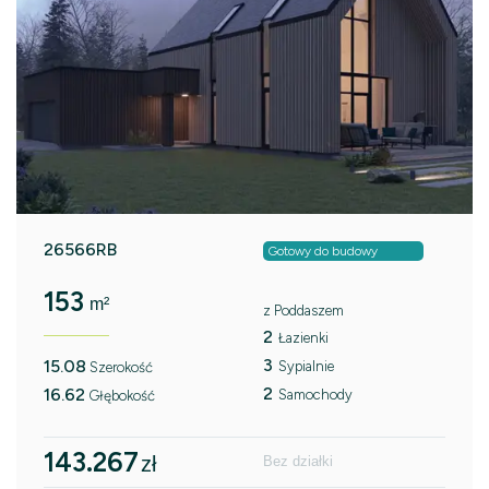
26566RB
Gotowy do budowy
153
m²
z Poddaszem
2
Łazienki
3
15.08
Sypialnie
Szerokość
2
16.62
Samochody
Głębokość
143.267
zł
Bez działki