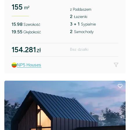
155
m²
z Poddaszem
2
Łazienki
3 + 1
15.98
Sypialnie
Szerokość
2
19.55
Samochody
Głębokość
154.281
zł
Bez działki
NP5 Houses