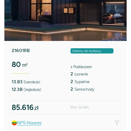
21601RB
Gotowy do budowy
80
m²
z Poddaszem
2
Łazienki
2
13.83
Sypialnie
Szerokość
2
12.38
Samochody
Głębokość
85.616
zł
Bez działki
NP5 Houses