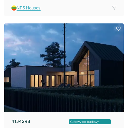
NP5 Houses
41342RB
Gotowy do budowy