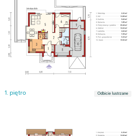
1. piętro
Odbicie lustrzane