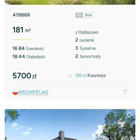
41986R
Brak
KC
181
m²
z Poddaszem
2
Łazienki
3
16.84
Sypialnie
Szerokość
2
18.44
Samochody
Głębokość
5700
zł
350
zł
Kosztorys
ARCHIPELAG