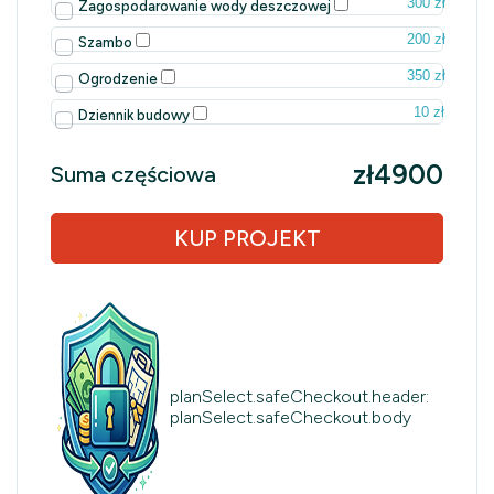
300 zł
Zagospodarowanie wody deszczowej
200 zł
Szambo
350 zł
Ogrodzenie
10 zł
Dziennik budowy
zł4900
Suma częściowa
KUP PROJEKT
planSelect.safeCheckout.header:
planSelect.safeCheckout.body