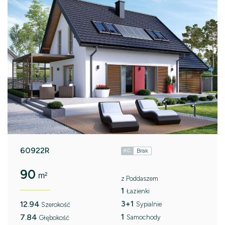
60922R
Brak
KC
90
m²
z Poddaszem
1
Łazienki
3+1
12.94
Sypialnie
Szerokość
1
7.84
Samochody
Głębokość