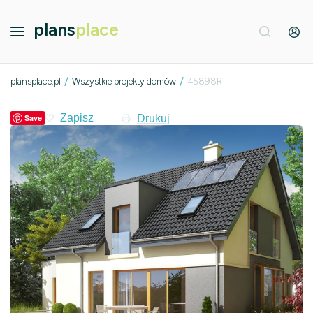
plans
place
/
/
plansplace.pl
Wszystkie projekty domów
45898R
Drukuj
Save