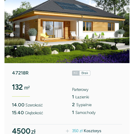
47218R
Brak
KC
132
m²
Parterowy
1
Łazienki
2
14.00
Sypialnie
Szerokość
1
15.40
Samochody
Głębokość
4500
zł
350
zł
Kosztorys