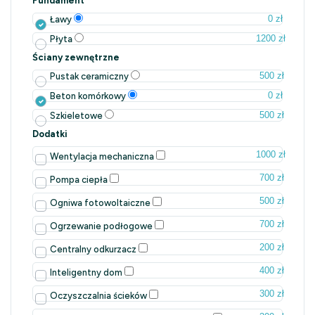
Fundament
0 zł
Ławy
1200 zł
Płyta
Ściany zewnętrzne
500 zł
Pustak ceramiczny
0 zł
Beton komórkowy
500 zł
Szkieletowe
Dodatki
1000 zł
Wentylacja mechaniczna
700 zł
Pompa ciepła
500 zł
Ogniwa fotowoltaiczne
700 zł
Ogrzewanie podłogowe
200 zł
Centralny odkurzacz
400 zł
Inteligentny dom
300 zł
Oczyszczalnia ścieków