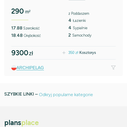
290
m²
z Poddaszem
4
Łazienki
4
17.88
Sypialnie
Szerokość
2
18.48
Samochody
Głębokość
9300
zł
350
zł
Kosztorys
ARCHIPELAG
SZYBKIE LINKI –
Odkryj popularne kategorie
plans
place