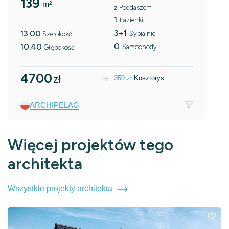
139
m²
z Poddaszem
1
Łazienki
3+1
13.00
Sypialnie
Szerokość
0
10.40
Samochody
Głębokość
4700
zł
350
zł
Kosztorys
ARCHIPELAG
Więcej projektów tego
architekta
Wszystkie projekty architekta