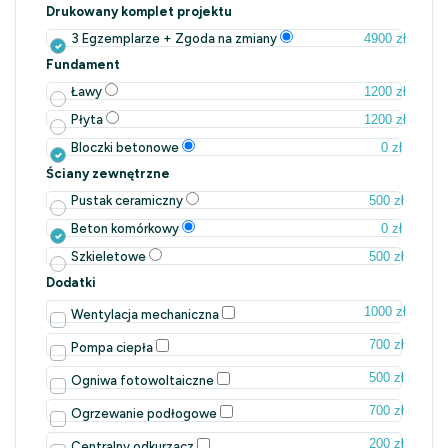
Drukowany komplet projektu
4900 zł
3 Egzemplarze + Zgoda na zmiany
Fundament
1200 zł
Ławy
1200 zł
Płyta
0 zł
Bloczki betonowe
Ściany zewnętrzne
500 zł
Pustak ceramiczny
0 zł
Beton komórkowy
500 zł
Szkieletowe
Dodatki
1000 zł
Wentylacja mechaniczna
700 zł
Pompa ciepła
500 zł
Ogniwa fotowoltaiczne
700 zł
Ogrzewanie podłogowe
200 zł
Centralny odkurzacz