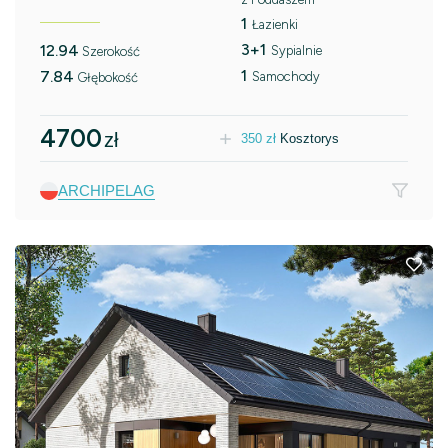
1
Łazienki
3+1
12.94
Sypialnie
Szerokość
1
7.84
Samochody
Głębokość
4700
zł
350
zł
Kosztorys
ARCHIPELAG