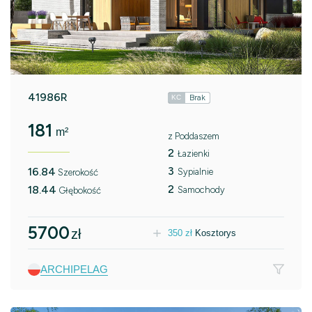
41986R
Brak
KC
181
m²
z Poddaszem
2
Łazienki
3
16.84
Sypialnie
Szerokość
2
18.44
Samochody
Głębokość
5700
zł
350
zł
Kosztorys
ARCHIPELAG