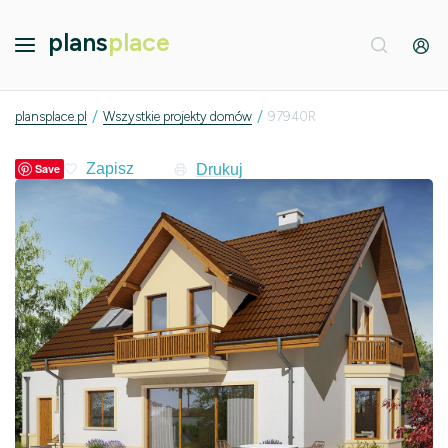
plans
place
/
/
plansplace.pl
Wszystkie projekty domów
97940R
Drukuj
Save