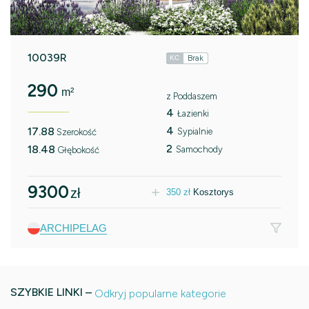
10039R
Brak
KC
290
m²
z Poddaszem
4
Łazienki
4
17.88
Sypialnie
Szerokość
2
18.48
Samochody
Głębokość
9300
zł
350
zł
Kosztorys
ARCHIPELAG
SZYBKIE LINKI –
Odkryj popularne kategorie