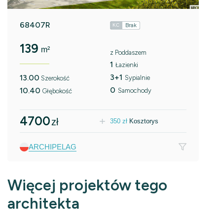
68407R
Brak
KC
139
m²
z Poddaszem
1
Łazienki
3+1
13.00
Sypialnie
Szerokość
0
10.40
Samochody
Głębokość
4700
zł
350
zł
Kosztorys
ARCHIPELAG
Więcej projektów tego
architekta