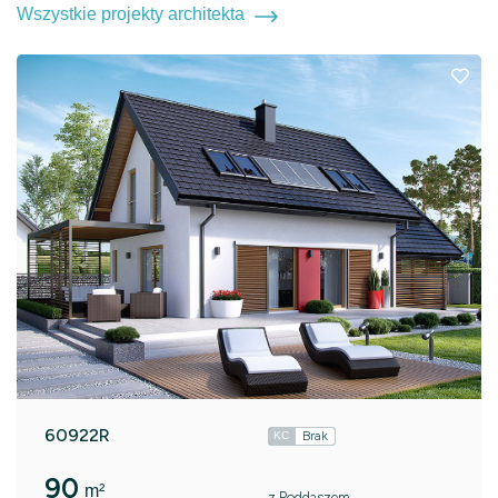
Wszystkie projekty architekta
60922R
Brak
KC
90
m²
z Poddaszem