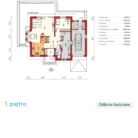
1. piętro
Odbicie lustrzane