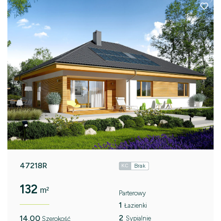
47218R
Brak
KC
132
m²
Parterowy
1
Łazienki
2
14.00
Sypialnie
Szerokość