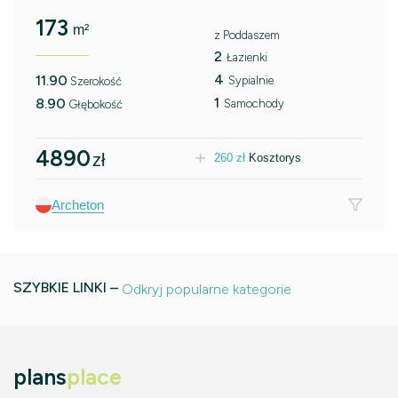
173
m²
z Poddaszem
2
Łazienki
4
11.90
Sypialnie
Szerokość
1
8.90
Samochody
Głębokość
4890
zł
260
zł
Kosztorys
Archeton
SZYBKIE LINKI –
Odkryj popularne kategorie
plans
place