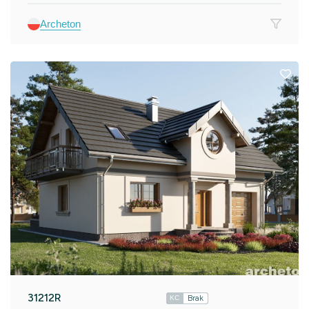
Archeton
31212R
Brak
KC