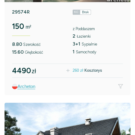
29574R
Brak
KC
150
m²
z Poddaszem
2
Łazienki
3+1
8.80
Sypialnie
Szerokość
1
15.60
Samochody
Głębokość
4490
zł
260
zł
Kosztorys
Archeton