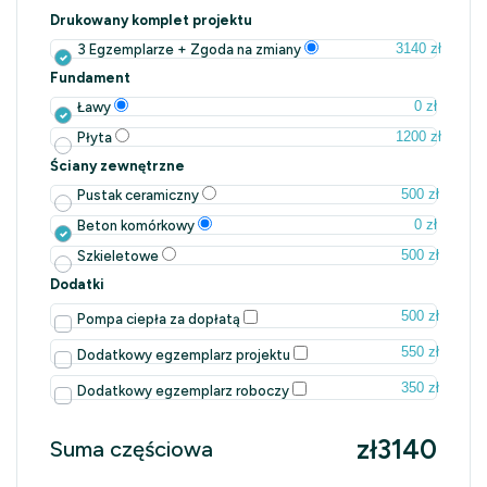
Drukowany komplet projektu
3140 zł
3 Egzemplarze + Zgoda na zmiany
Fundament
0 zł
Ławy
1200 zł
Płyta
Ściany zewnętrzne
500 zł
Pustak ceramiczny
0 zł
Beton komórkowy
500 zł
Szkieletowe
Dodatki
500 zł
Pompa ciepła za dopłatą
550 zł
Dodatkowy egzemplarz projektu
350 zł
Dodatkowy egzemplarz roboczy
zł3140
Suma częściowa