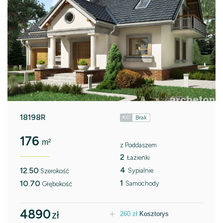
18198R
Brak
KC
176
m²
z Poddaszem
2
Łazienki
4
12.50
Sypialnie
Szerokość
1
10.70
Samochody
Głębokość
4890
zł
260
zł
Kosztorys