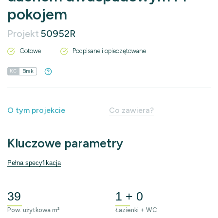
pokojem
Projekt
50952R
Gotowe
Podpisane i opieczętowane
Brak
KC
O tym projekcie
Co zawiera?
Kluczowe parametry
Pełna specyfikacja
39
1 + 0
Pow. użytkowa m²
Łazienki + WC