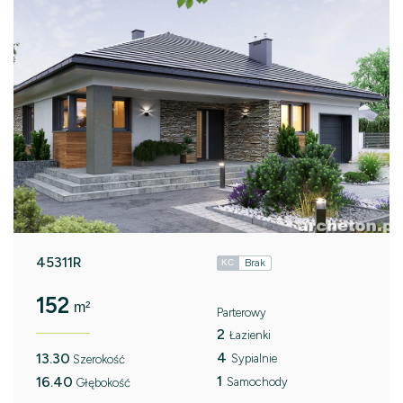
45311R
Brak
KC
152
m²
Parterowy
2
Łazienki
4
13.30
Sypialnie
Szerokość
1
16.40
Samochody
Głębokość