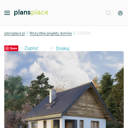
plans
place
/
/
plansplace.pl
Wszystkie projekty domów
50952R
Drukuj
Save