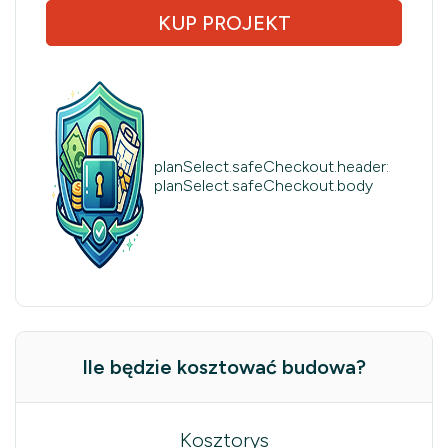
KUP PROJEKT
planSelect.safeCheckout.header:
planSelect.safeCheckout.body
Ile będzie kosztować budowa?
Kosztorys