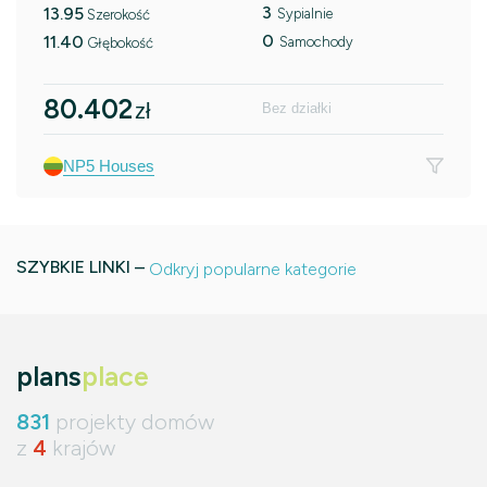
3
13.95
Sypialnie
Szerokość
0
11.40
Samochody
Głębokość
80.402
zł
Bez działki
NP5 Houses
SZYBKIE LINKI –
Odkryj popularne kategorie
plans
place
831
projekty domów
z
4
krajów