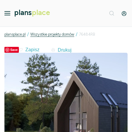
plans
place
/
/
plansplace.pl
Wszystkie projekty domów
76484RB
Drukuj
Save