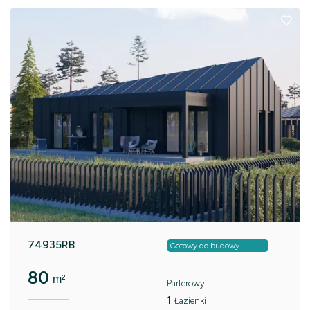
74935RB
Gotowy do budowy
80
m²
Parterowy
1
Łazienki