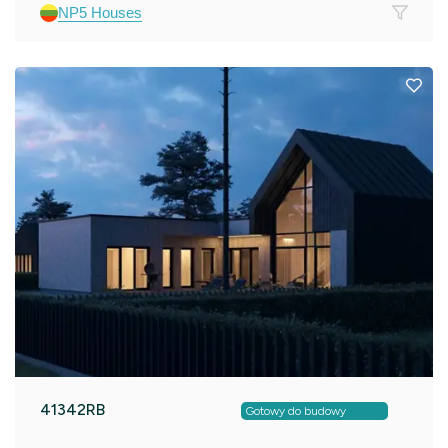
NP5 Houses
41342RB
Gotowy do budowy