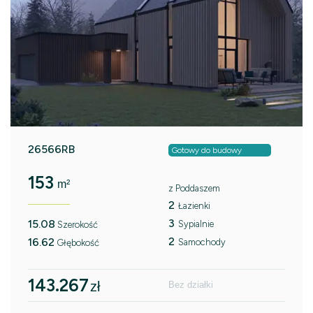
26566RB
Gotowy do budowy
153
m²
z Poddaszem
2
Łazienki
3
15.08
Sypialnie
Szerokość
2
16.62
Samochody
Głębokość
143.267
zł
Bez działki