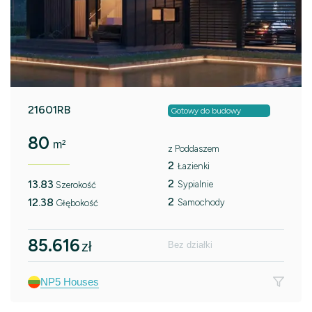
21601RB
Gotowy do budowy
80
m²
z Poddaszem
2
Łazienki
2
13.83
Sypialnie
Szerokość
2
12.38
Samochody
Głębokość
85.616
zł
Bez działki
NP5 Houses