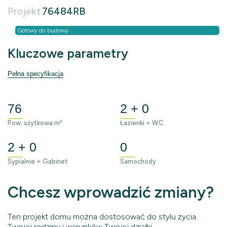
Projekt
76484RB
Gotowy do budowy
Kluczowe parametry
Pełna specyfikacja
76
2 + 0
Pow. użytkowa m²
Łazienki + WC
2 + 0
0
Sypialnie + Gabinet
Samochody
Chcesz wprowadzić zmiany?
Ten projekt domu można dostosować do stylu życia
Twojej rodziny i warunków Twojej działki.