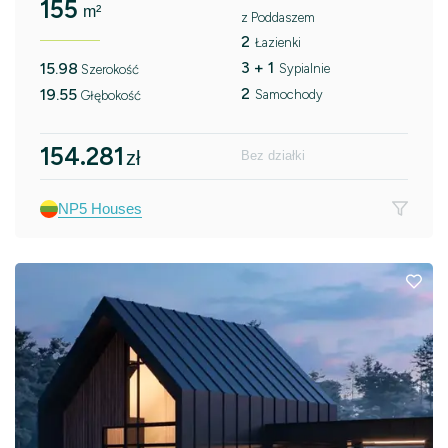
155
m²
z Poddaszem
2
Łazienki
3 + 1
15.98
Sypialnie
Szerokość
2
19.55
Samochody
Głębokość
154.281
zł
Bez działki
NP5 Houses