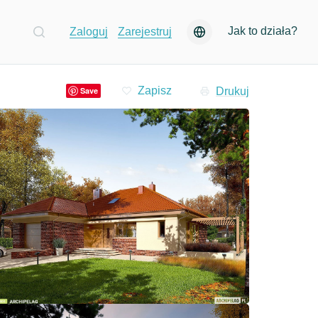
Jak to działa?
Zaloguj
Zarejestruj
Drukuj
Save