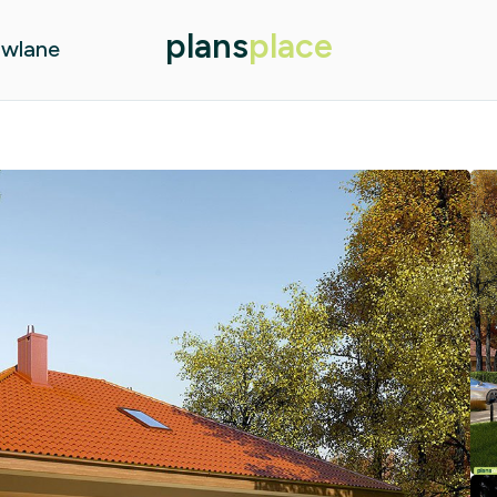
plans
place
owlane