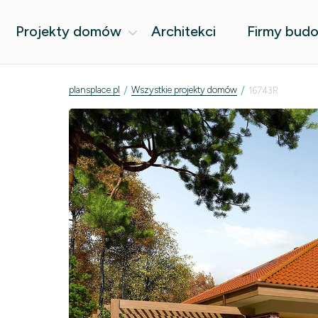
Projekty domów
Architekci
Firmy bud
/
/
plansplace.pl
Wszystkie projekty domów
16743R