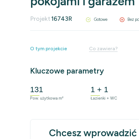
pokojami i garażem
Projekt
16743R
Gotowe
Bez po
O tym projekcie
Co zawiera?
Kluczowe parametry
131
1 + 1
Pow. użytkowa m²
Łazienki + WC
Chcesz wprowadzić