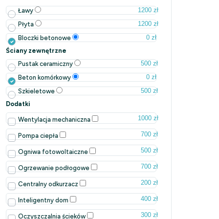
1200 zł
Ławy
1200 zł
Płyta
0 zł
Bloczki betonowe
Ściany zewnętrzne
500 zł
Pustak ceramiczny
0 zł
Beton komórkowy
500 zł
Szkieletowe
Dodatki
1000 zł
Wentylacja mechaniczna
700 zł
Pompa ciepła
500 zł
Ogniwa fotowoltaiczne
700 zł
Ogrzewanie podłogowe
200 zł
Centralny odkurzacz
400 zł
Inteligentny dom
300 zł
Oczyszczalnia ścieków