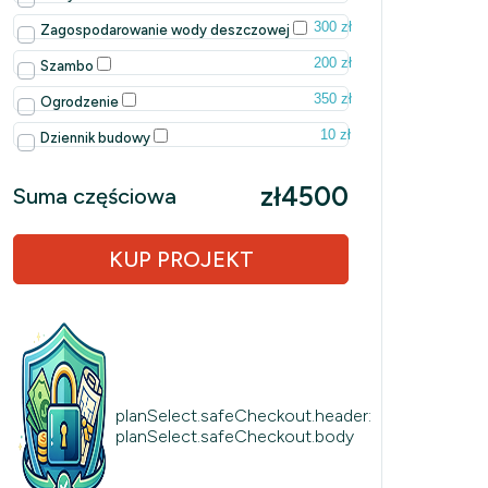
300 zł
Zagospodarowanie wody deszczowej
200 zł
Szambo
350 zł
Ogrodzenie
10 zł
Dziennik budowy
zł4500
Suma częściowa
KUP PROJEKT
planSelect.safeCheckout.header:
planSelect.safeCheckout.body