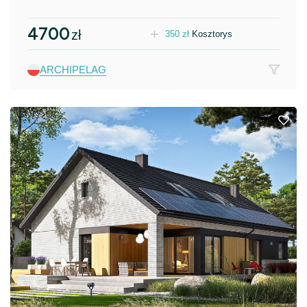
4700
zł
350
zł
Kosztorys
ARCHIPELAG