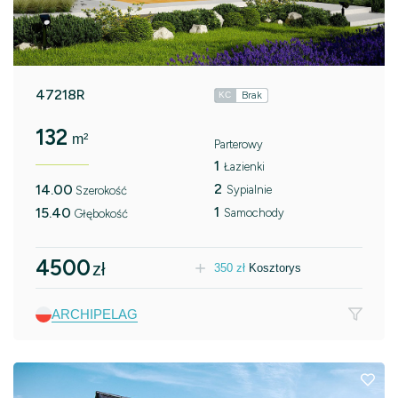
47218R
Brak
KC
132
m²
Parterowy
1
Łazienki
2
14.00
Sypialnie
Szerokość
1
15.40
Samochody
Głębokość
4500
zł
350
zł
Kosztorys
ARCHIPELAG