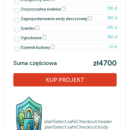
300 zł
Oczyszczalnia ścieków
300 zł
Zagospodarowanie wody deszczowej
200 zł
Szambo
350 zł
Ogrodzenie
10 zł
Dziennik budowy
zł4700
Suma częściowa
KUP PROJEKT
planSelect.safeCheckout.header:
planSelect.safeCheckout.body