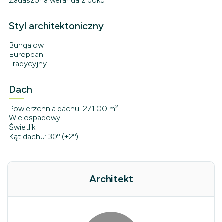
Zadaszona weranda z boku
Styl architektoniczny
Bungalow
European
Tradycyjny
Dach
Powierzchnia dachu: 271.00 m²
Wielospadowy
Świetlik
Kąt dachu: 30º (±2º)
Architekt