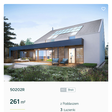
50202R
Brak
KC
261
m²
z Poddaszem
3
Łazienki