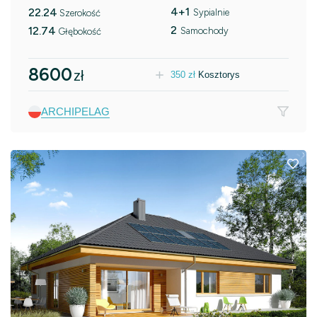
4+1
22.24
Sypialnie
Szerokość
2
12.74
Samochody
Głębokość
8600
zł
350
zł
Kosztorys
ARCHIPELAG