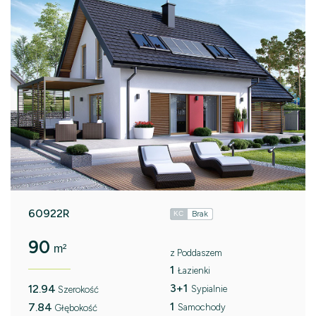
60922R
Brak
KC
90
m²
z Poddaszem
1
Łazienki
3+1
12.94
Sypialnie
Szerokość
1
7.84
Samochody
Głębokość