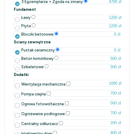
4700 zł
3 Egzemplarze + Zgoda na zmiany
Fundament
1200 zł
Ławy
1200 zł
Płyta
0 zł
Bloczki betonowe
Ściany zewnętrzne
0 zł
Pustak ceramiczny
500 zł
Beton komórkowy
500 zł
Szkieletowe
Dodatki
1000 zł
Wentylacja mechaniczna
700 zł
Pompa ciepła
500 zł
Ogniwa fotowoltaiczne
700 zł
Ogrzewanie podłogowe
200 zł
Centralny odkurzacz
400 zł
Inteligentny dom