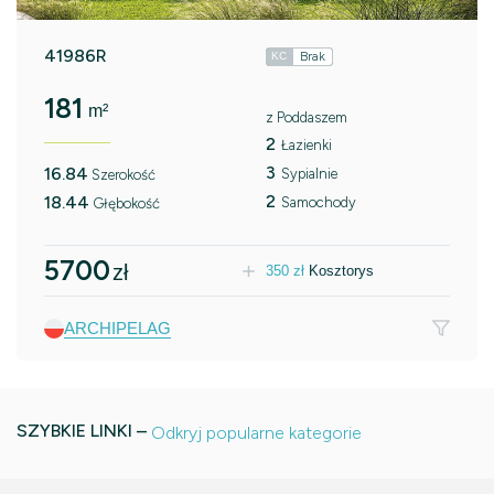
41986R
Brak
KC
181
m²
z Poddaszem
2
Łazienki
3
16.84
Sypialnie
Szerokość
2
18.44
Samochody
Głębokość
5700
zł
350
zł
Kosztorys
ARCHIPELAG
SZYBKIE LINKI –
Odkryj popularne kategorie