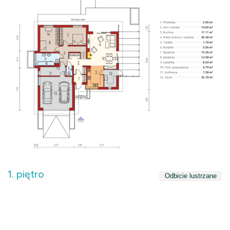
1. piętro
Odbicie lustrzane