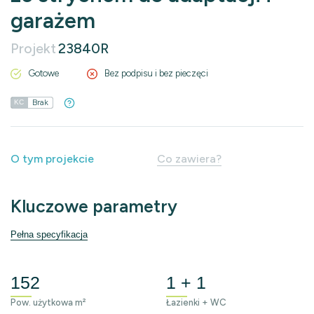
garażem
Projekt
23840R
Gotowe
Bez podpisu i bez pieczęci
Brak
KC
O tym projekcie
Co zawiera?
Kluczowe parametry
Pełna specyfikacja
152
1 + 1
Pow. użytkowa m²
Łazienki + WC