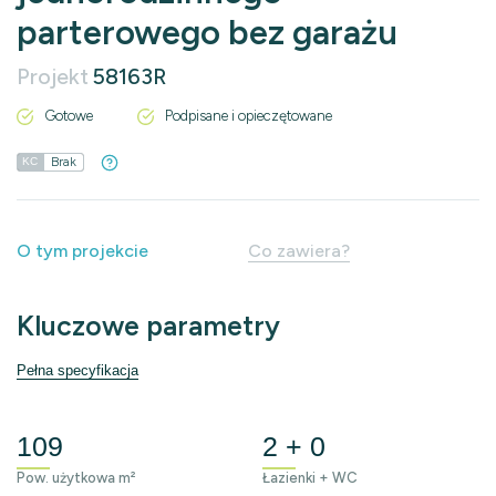
parterowego bez garażu
Projekt
58163R
Gotowe
Podpisane i opieczętowane
Brak
KC
O tym projekcie
Co zawiera?
Kluczowe parametry
Pełna specyfikacja
109
2 + 0
Pow. użytkowa m²
Łazienki + WC