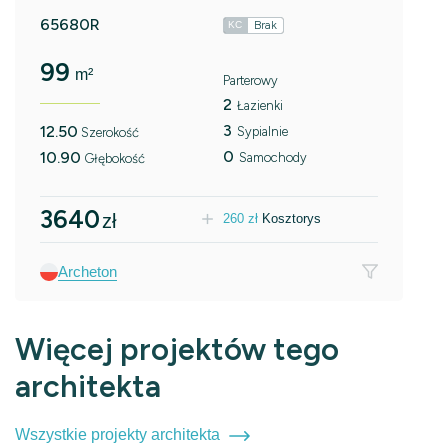
65680R
Brak
KC
99
m²
Parterowy
2
Łazienki
3
12.50
Sypialnie
Szerokość
0
10.90
Samochody
Głębokość
3640
zł
260
zł
Kosztorys
Archeton
Więcej projektów tego
architekta
Wszystkie projekty architekta