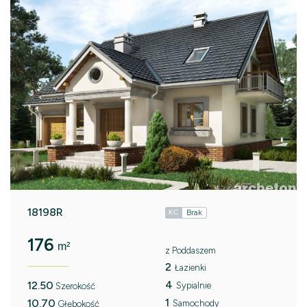
18198R
Brak
KC
176
m²
z Poddaszem
2
Łazienki
4
12.50
Sypialnie
Szerokość
1
10.70
Samochody
Głębokość