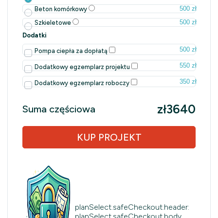
500 zł
Beton komórkowy
500 zł
Szkieletowe
Dodatki
500 zł
Pompa ciepła za dopłatą
550 zł
Dodatkowy egzemplarz projektu
350 zł
Dodatkowy egzemplarz roboczy
zł3640
Suma częściowa
KUP PROJEKT
planSelect.safeCheckout.header:
planSelect.safeCheckout.body