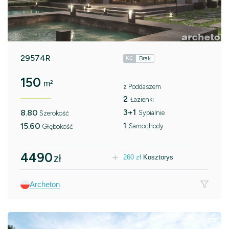
29574R
Brak
KC
150
m²
z Poddaszem
2
Łazienki
3+1
8.80
Sypialnie
Szerokość
1
15.60
Samochody
Głębokość
4490
zł
260
zł
Kosztorys
Archeton