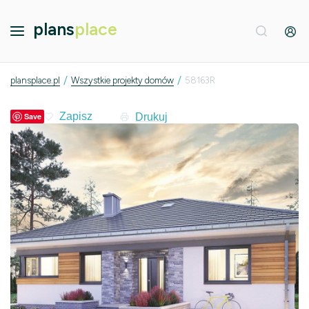
plans
place
/
/
plansplace.pl
Wszystkie projekty domów
58163R
Drukuj
Save