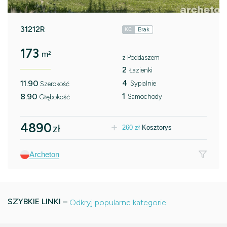
31212R
Brak
KC
173
m²
z Poddaszem
2
Łazienki
4
11.90
Sypialnie
Szerokość
1
8.90
Samochody
Głębokość
4890
zł
260
zł
Kosztorys
Archeton
SZYBKIE LINKI –
Odkryj popularne kategorie