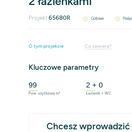
2 łazienkami
Projekt
65680R
Gotowe
Podpi
O tym projekcie
Co zawiera?
Kluczowe parametry
99
2 + 0
Pow. użytkowa m²
Łazienki + WC
Chcesz wprowadzić