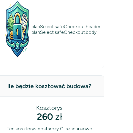
planSelect.safeCheckout.header:
planSelect.safeCheckout.body
Ile będzie kosztować budowa?
Kosztorys
260
zł
Ten kosztorys dostarczy Ci szacunkowe