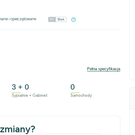
sane i opieczętowane
Brak
KC
Pełna specyfikacja
3 + 0
0
Sypialnie + Gabinet
Samochody
 zmiany?