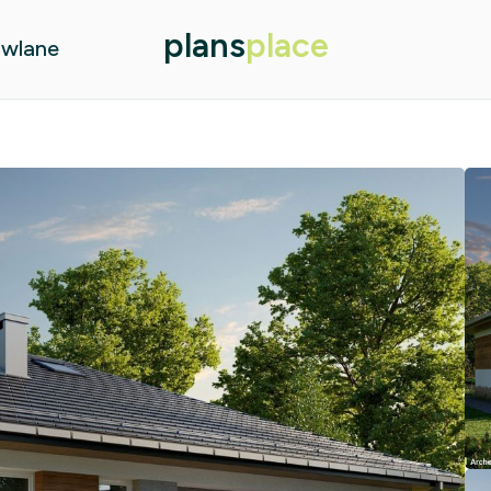
plans
place
owlane