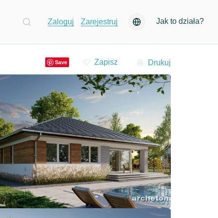
Jak to działa?
Zaloguj
Zarejestruj
Drukuj
Save