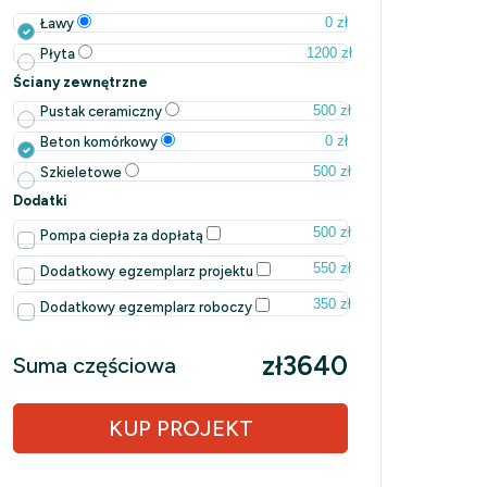
0 zł
Ławy
1200 zł
Płyta
Ściany zewnętrzne
500 zł
Pustak ceramiczny
0 zł
Beton komórkowy
500 zł
Szkieletowe
Dodatki
500 zł
Pompa ciepła za dopłatą
550 zł
Dodatkowy egzemplarz projektu
350 zł
Dodatkowy egzemplarz roboczy
zł3640
Suma częściowa
KUP PROJEKT