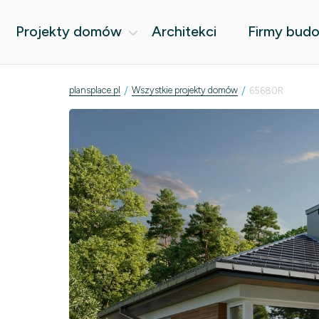
Projekty domów
Architekci
Firmy bud
/
/
plansplace.pl
Wszystkie projekty domów
65680R