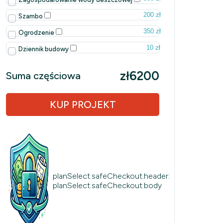
200 zł
Szambo
350 zł
Ogrodzenie
10 zł
Dziennik budowy
zł6200
Suma częściowa
KUP PROJEKT
planSelect.safeCheckout.header:
planSelect.safeCheckout.body