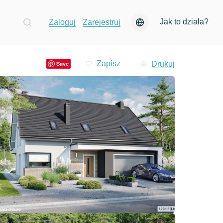
Jak to działa?
Zaloguj
Zarejestruj
Drukuj
Save