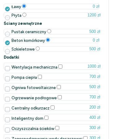
0 zł
Ławy
1200 zł
Płyta
Ściany zewnętrzne
500 zł
Pustak ceramiczny
0 zł
Beton komórkowy
500 zł
Szkieletowe
Dodatki
1000 zł
Wentylacja mechaniczna
700 zł
Pompa ciepła
500 zł
Ogniwa fotowoltaiczne
700 zł
Ogrzewanie podłogowe
200 zł
Centralny odkurzacz
400 zł
Inteligentny dom
300 zł
Oczyszczalnia ścieków
300 zł
Zagospodarowanie wody deszczowej