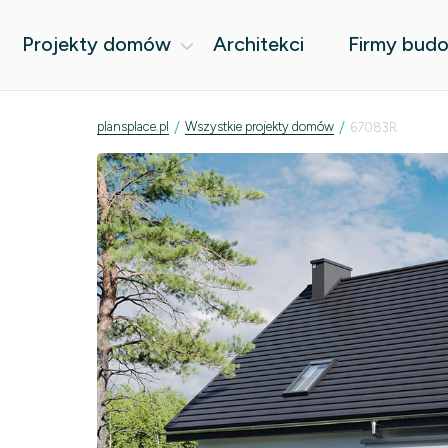
Projekty domów
Architekci
Firmy bud
/
/
plansplace.pl
Wszystkie projekty domów
67083R