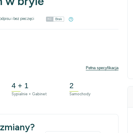
 w bryle
odpisu i bez pieczęci
Brak
KC
Pełna specyfikacja
4 + 1
2
Sypialnie + Gabinet
Samochody
 zmiany?