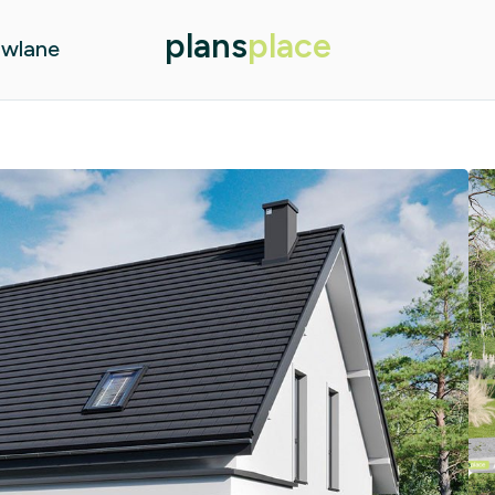
plans
place
owlane