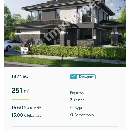
19745C
Dostępny
KC
251
m²
Piętrowy
3
Łazienki
4
16.60
Sypialnie
Szerokość
0
15.00
Samochody
Głębokość