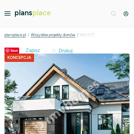
plans
place
/
/
plansplace.pl
Wszystkie projekty domów
68057C
Drukuj
Save
KONCEPCJA