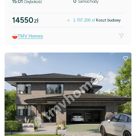
0
15.01
Samochody
Głębokość
14550
zł
1.707.200
zł
Koszt budowy
TMV Homes