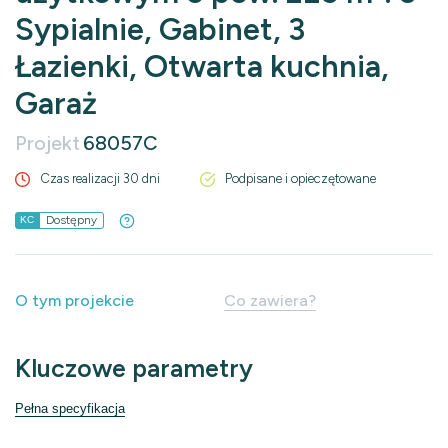
Sypialnie, Gabinet, 3
Łazienki, Otwarta kuchnia,
Garaż
Projekt
68057C
Czas realizacji 30 dni
Podpisane i opieczętowane
Dostępny
KC
O tym projekcie
Co zawiera?
Kluczowe parametry
Pełna specyfikacja