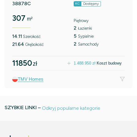
38878C
Dostępny
KC
307
m²
Piętrowy
2
Łazienki
5
14.11
Sypialnie
Szerokość
2
21.64
Samochody
Głębokość
11850
zł
1.488.950
zł
Koszt budowy
TMV Homes
SZYBKIE LINKI –
Odkryj popularne kategorie