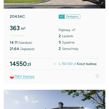
20434C
Dostępny
KC
363
m²
Piętrowy +P
2
Łazienki
5
14.11
Sypialnie
Szerokość
2
21.64
Samochody
Głębokość
14550
zł
1.760.550
zł
Koszt budowy
TMV Homes