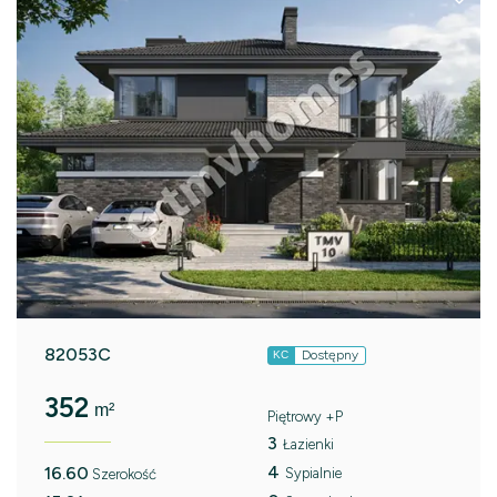
82053C
Dostępny
KC
352
m²
Piętrowy +P
3
Łazienki
4
16.60
Sypialnie
Szerokość