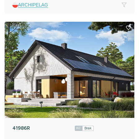
ARCHIPELAG
41986R
Brak
KC