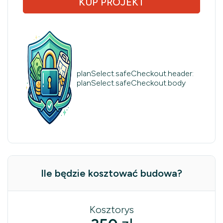
KUP PROJEKT
planSelect.safeCheckout.header:
planSelect.safeCheckout.body
Ile będzie kosztować budowa?
Kosztorys