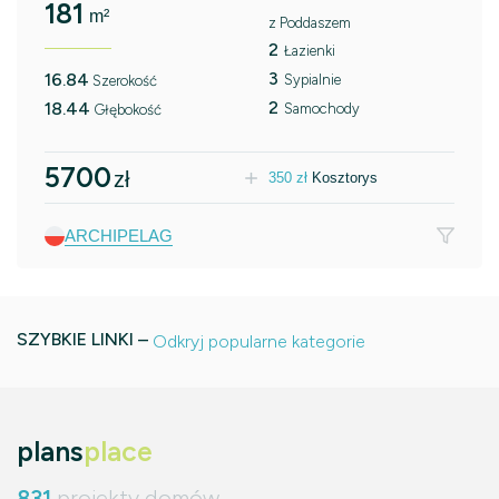
181
m²
z Poddaszem
2
Łazienki
3
16.84
Sypialnie
Szerokość
2
18.44
Samochody
Głębokość
5700
zł
350
zł
Kosztorys
ARCHIPELAG
SZYBKIE LINKI –
Odkryj popularne kategorie
plans
place
831
projekty domów