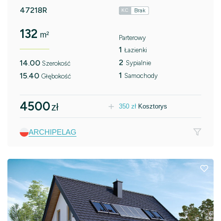
47218R
Brak
KC
132
m²
Parterowy
1
Łazienki
2
14.00
Sypialnie
Szerokość
1
15.40
Samochody
Głębokość
4500
zł
350
zł
Kosztorys
ARCHIPELAG