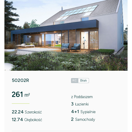
50202R
Brak
KC
261
m²
z Poddaszem
3
Łazienki
4+1
22.24
Sypialnie
Szerokość
2
12.74
Samochody
Głębokość