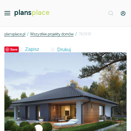
plans
place
/
/
plansplace.pl
Wszystkie projekty domów
76091R
Drukuj
Save