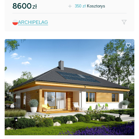
8600
zł
350
zł
Kosztorys
ARCHIPELAG