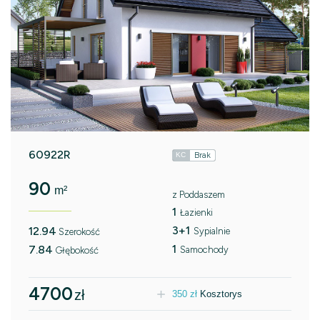
60922R
Brak
KC
90
m²
z Poddaszem
1
Łazienki
3+1
12.94
Sypialnie
Szerokość
1
7.84
Samochody
Głębokość
4700
zł
350
zł
Kosztorys