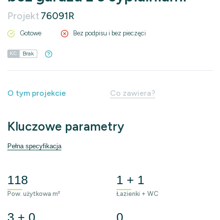
Projekt
76091R
Gotowe
Bez podpisu i bez pieczęci
Brak
KC
O tym projekcie
Co zawiera?
Kluczowe parametry
Pełna specyfikacja
118
1 + 1
Pow. użytkowa m²
Łazienki + WC
3 + 0
0